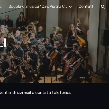
ci
Scuola di musica "Cav. Pietro Cerutti"
Contatti
ion
i
nti indirizzi mail e contatti telefonici: