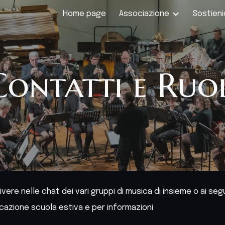
Home page
Associazione
Sostieni
ip to main content
Skip to navigat
Contatti e Ruol
ere nelle chat dei vari gruppi di musica di insieme o ai segue
cazione scuola estiva e per informazioni