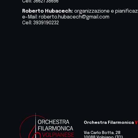
Cell: 3662738656
Roberto Hubacech:
organizzazione e pianificaz
e-Mail: roberto.hubacech@gmail.com
Cell: 3939190232
Orchestra Filarmonica
V
Via Carlo Botta, 28
10088 Volpiano (TO)