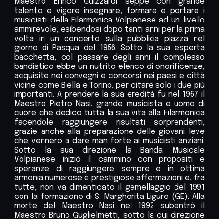
Maestro Enrico Guizzardi seppe con grande
talento e vigore insegnare, formare e portare i
musicisti della Filarmonica Volpianese ad un livello
ammirevole, esibendosi dopo tanti anni per la prima
volta in un concerto sulla pubblica piazza nel
giorno di Pasqua del 1956. Sotto la sua esperta
bacchetta, col passare degli anni il complesso
bandistico ebbe un nutrito elenco di onorificenze,
acquisite nei convegni e concorsi nei paesi e città
vicine come Biella e Torino, per citare solo i due più
importanti. A prendere la sua eredità fu nel 196
7
il
Maestro Pietro Nasi, grande musicista e uomo di
cuore che dedicò tutta la sua vita alla Filarmonica
facendole raggiungere risultati sorprendenti,
grazie anche alla preparazione delle giovani leve
che vennero a dare man forte ai musicisti anziani.
Sotto la sua direzione la
B
anda
M
usicale
V
olpianese iniziò il cammino con propositi e
speranze di raggiungere sempre e in ottima
armonia numerose e prestigiose affermazioni e, fra
tutte, non va dimenticato il gemellaggio del 1991
con la formazione di S. Margherita Ligure (GE). Alla
morte del Maestro Nasi nel 1992 subentrò il
Maestro Bruno Guglielmetti, sotto la cui direzione