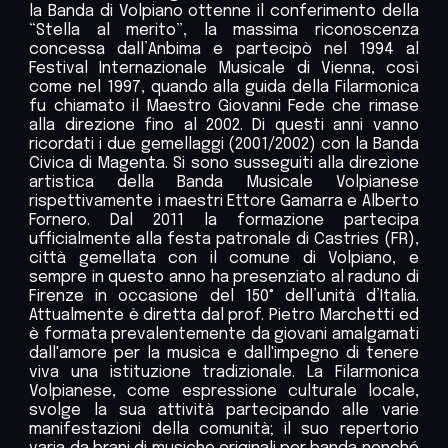
la Banda di Volpiano ottenne il conferimento della
“Stella al merito”, la massima riconoscenza
concessa dall’A
nbima
e partecipò nel 1994 al
Festival Internazionale Musicale di Vienna, così
come nel 1997, quando alla guida della Filarmonica
fu chiamato il Maestro Giovanni Fede che rimase
alla direzione fino al 2002. Di questi anni vanno
ricordati i due gemellaggi (2001/2002) con la Banda
Civica di Magenta. Si sono susseguiti alla direzione
artistica della Banda Musicale Volpianese
rispettivamente i maestri Ettore Gamarra e Alberto
Fornero. Dal 2011 la formazione partecipa
ufficialmente alla festa patronale di C
astries
(FR),
città gemellata con il comune di Volpiano, e
sempre in questo anno ha presenziato al raduno di
Firenze in occasione del 150° dell’unità d’Italia.
Attualmente è diretta dal prof. Pietro Marchetti ed
è formata prevalentemente da giovani amalgamati
dall
'
amore per la musica e dall
'
impegno di tenere
viva una istituzione tradizionale. La Filarmonica
Volpianese, come espressione culturale locale,
svolge la sua attività partecipando alle varie
manifestazioni della comunità; il suo repertorio