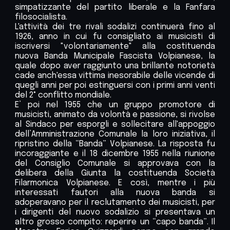
simpatizzante del partito liberale e la Fanfara
filosocialista.
L'attività dei tre rivali sodalizi continuerà fino al
1926, anno in cui fu consigliato ai musicisti di
iscriversi "volontariamente" alla costituenda
nuova Banda Municipale Fascista Volpianese, la
quale dopo aver raggiunto una brillante notorietà
cade anch'essa vittima inesorabile delle vicende di
quegli anni per poi estinguersi con i primi anni venti
del 2° conflitto mondiale.
E’ poi nel 1955 che un gruppo promotore di
musicisti, animato da volontà e passione, si rivolse
al Sindaco per esporgli e sollecitare all
'
appoggio
dell’Amministrazione Comunale la loro iniziativa, il
ripristino della “Banda”
V
olpianese. La risposta fu
incoraggiante e il 18 dicembre 1955 nella riunione
del Consiglio Comunale si approvava con la
delibera della Giunta la costituenda Società
Filarmonica Volpianese. E così, mentre i più
interessati fautori alla nuova banda si
adoperavano per il reclutamento dei musicisti, per
i dirigenti del nuovo sodalizio si presentava un
altro grosso compito: reperire un “capo banda”. Il